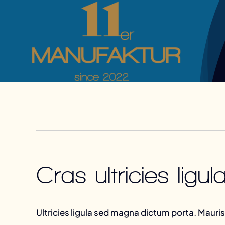
Zum
Inhalt
springen
Cras ultricies li
Ultricies ligula sed magna dictum porta. Mauris b